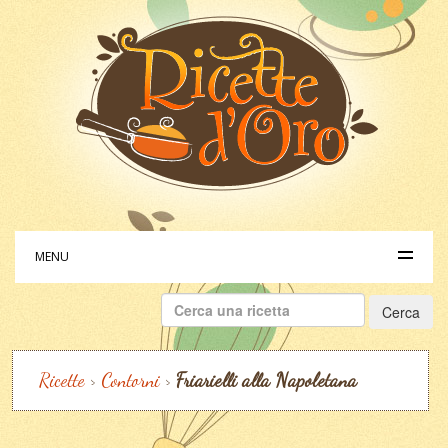
MENU
Ricerca
per:
Ricette
>
Contorni
>
Friarielli alla Napoletana