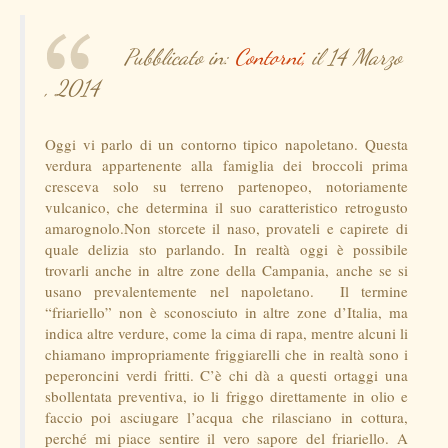
Pubblicato in:
Contorni,
il 14 Marzo
, 2014
Oggi vi parlo di un contorno tipico napoletano. Questa
verdura appartenente alla famiglia dei broccoli prima
cresceva solo su terreno partenopeo, notoriamente
vulcanico, che determina il suo caratteristico retrogusto
amarognolo.Non storcete il naso, provateli e capirete di
quale delizia sto parlando. In realtà oggi è possibile
trovarli anche in altre zone della Campania, anche se si
usano prevalentemente nel napoletano. Il termine
“friariello” non è sconosciuto in altre zone d’Italia, ma
indica altre verdure, come la cima di rapa, mentre alcuni li
chiamano impropriamente friggiarelli che in realtà sono i
peperoncini verdi fritti. C’è chi dà a questi ortaggi una
sbollentata preventiva, io li friggo direttamente in olio e
faccio poi asciugare l’acqua che rilasciano in cottura,
perché mi piace sentire il vero sapore del friariello. A