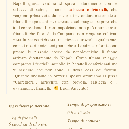
Napoli questa verdura si sposa naturalmente con le
salsiccia e friarielli
,
salsicce di suino, i famosi
che
vengono prima cotte da sole e a fine cottura mescolate ai
friarielli napoletani per creare quel magico sapore che
tutti conosciamo. Il vero napoletano non può rinunciare ai
friarielli che fuori dalla Campania non vengono coltivati
vista la scarsa richiesta, ma riesce a trovarli ugualmente,
come i nostri amici emigranti che a Londra si riforniscono
presso le pizzerie aperte da napoletaniche li fanno
arrivare direttamente da Napoli. Come ultima spiaggia
comprano i friarielli sott’olio in barattoli confezionati ma
vi assicuro che non sono la stessa cosa dei freschi.
Quando andiamo in pizzeria spesso ordiniamo la pizza
“Carrettiera”, arricchita con provola, salsiccia e ,
ovviamente, friarielli.
Buon Appetito!
Tempo di preparazione:
Ingredienti (6 persone)
0 h e 15 min
1 kg di friarielli
Tempo di cottura:
6 cucchiai di olio evo