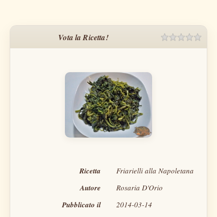
Vota la Ricetta!
Rating
1 sta
2 sta
3 sta
4 sta
5 sta
Ricetta
Friarielli alla Napoletana
Autore
Rosaria D'Orio
Pubblicato il
2014-03-14