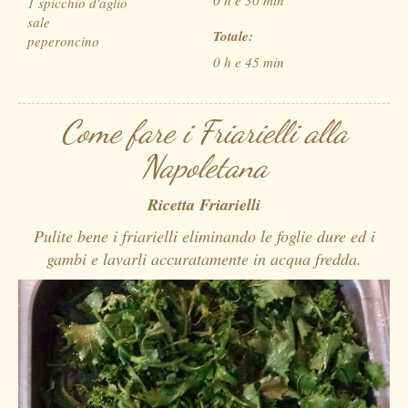
0 h e 30 min
1 spicchio d'aglio
sale
Totale:
peperoncino
0 h e 45 min
Come fare i Friarielli alla
Napoletana
Ricetta Friarielli
Pulite bene i friarielli eliminando le foglie dure ed i
gambi e lavarli accuratamente in acqua fredda.