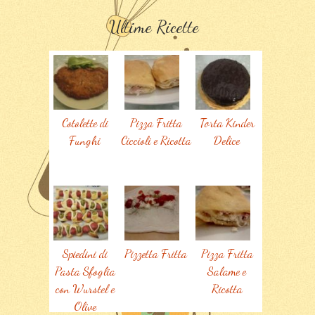
Ultime Ricette
Cotolette di
Pizza Fritta
Torta Kinder
Funghi
Ciccioli e Ricotta
Delice
Spiedini di
Pizzetta Fritta
Pizza Fritta
Pasta Sfoglia
Salame e
con Wurstel e
Ricotta
Olive