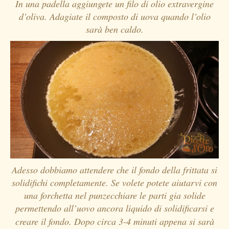
In una padella aggiungete un filo di olio extravergine
d’oliva. Adagiate il composto di uova quando l’olio
sarà ben caldo.
Adesso dobbiamo attendere che il fondo della frittata si
solidifichi completamente. Se volete potete aiutarvi con
una forchetta nel punzecchiare le parti gia solide
permettendo all’uovo ancora liquido di solidificarsi e
creare il fondo. D
opo circa 3-4 minuti appena si sarà