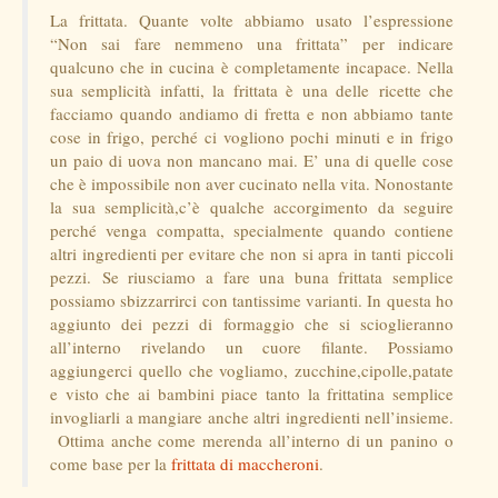
La frittata. Quante volte abbiamo usato l’espressione
“Non sai fare nemmeno una frittata” per indicare
qualcuno che in cucina è completamente incapace. Nella
sua semplicità infatti, la frittata è una delle ricette che
facciamo quando andiamo di fretta e non abbiamo tante
cose in frigo, perché ci vogliono pochi minuti e in frigo
un paio di uova non mancano mai. E’ una di quelle cose
che è impossibile non aver cucinato nella vita. Nonostante
la sua semplicità,c’è qualche accorgimento da seguire
perché venga compatta, specialmente quando contiene
altri ingredienti per evitare che non si apra in tanti piccoli
pezzi. Se riusciamo a fare una buna frittata semplice
possiamo sbizzarrirci con tantissime varianti. In questa ho
aggiunto dei pezzi di formaggio che si scioglieranno
all’interno rivelando un cuore filante. Possiamo
aggiungerci quello che vogliamo, zucchine,cipolle,patate
e visto che ai bambini piace tanto la frittatina semplice
invogliarli a mangiare anche altri ingredienti nell’insieme.
Ottima anche come merenda all’interno di un panino o
come base per la
frittata di maccheroni
.