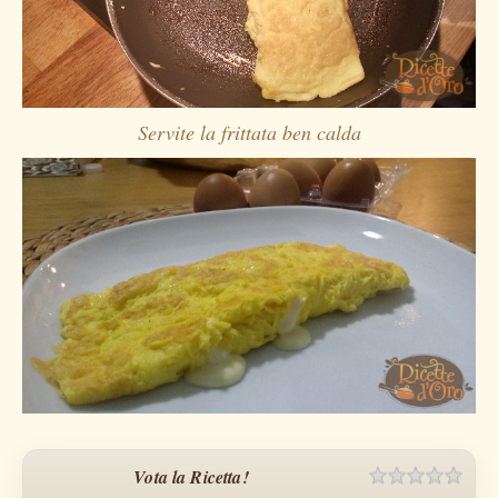
Servite la frittata ben calda
Vota la Ricetta!
Rating
1 sta
2 sta
3 sta
4 sta
5 sta