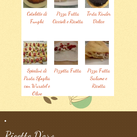
Cotolette di
Pizza Fritta
Torta Kinder
Funghi
Ciccioli e Ricotta
Delice
Spiedini di
Pizzetta Fritta
Pizza Fritta
Pasta Sfoglia
Salame e
con Wurstel e
Ricotta
Olive
Ricette D’oro