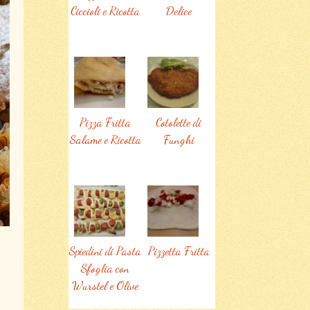
Ciccioli e Ricotta
Delice
Pizza Fritta
Cotolette di
Salame e Ricotta
Funghi
Spiedini di Pasta
Pizzetta Fritta
Sfoglia con
Wurstel e Olive