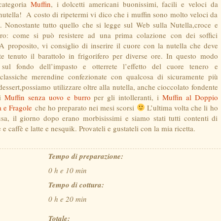
 categoria
Muffin
, i dolcetti americani buonissimi, facili e veloci da
nutella! A costo di ripetermi vi dico che i muffin sono molto veloci da
. Nonostante tutto quello che si legge sul Web sulla Nutella,croce e
iaro: come si può resistere ad una prima colazione con dei soffici
A proposito, vi consiglio di inserire il cuore con la nutella che deve
 tenuto il barattolo in frigorifero per diverse ore. In questo modo
 sul fondo dell’impasto e otterrete l’effetto del cuore tenero e
classiche merendine confezionate con qualcosa di sicuramente più
ssert,possiamo utilizzare oltre alla nutella, anche cioccolato fondente
ai
Muffin senza uovo e burro
per gli intolleranti, i
Muffin al Doppio
 e Fragole
che ho preparato nei mesi scorsi
L’ultima volta che li ho
usa, il giorno dopo erano morbisissimi e siamo stati tutti contenti di
 caffè e latte e nesquik. Provateli e gustateli con la mia ricetta.
Tempo di preparazione:
0 h e 10 min
Tempo di cottura:
0 h e 20 min
Totale: