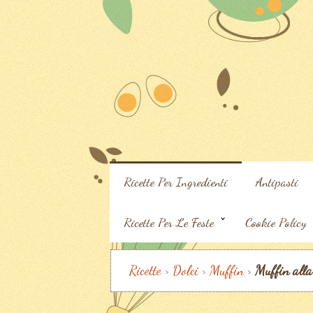
Ricette Per Ingredienti
Antipasti
Ricette Per Le Feste
Cookie Policy
Ricette
>
Dolci
>
Muffin
>
Muffin alla