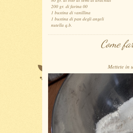
200 gr. di farina 00
1 bustina di vanillina
1 bustina di pan degli angeli
nutella q.b.
Come far
Mettete in u