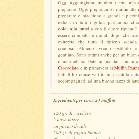
Oggi aggiungiamo un’altra ricetta alla
preparare. Oggi prepariamo i muffin alla 
preparare e piacciono a grandi e piccini
delizia di tutti i golosi parliamoci ch
dolci alla nutella
con il cuore ripieno? 
essere compatta e quindi dopo che avete
eviterete che tutto il ripieno scenda
cremoso. Almeno avremo sostituito le 
genuino. Sono ottimi anche per un buon de
o marmellata. Date un’occhiata anche 
Cioccolato
e in primavera ai
Muffin Panna
fatti li ho conservati in una scatola chi
accompagnarli ad una buona tazza di latte e
Ingredienti per circa 23 muffins
120 gr. di zucchero
2 uova intere
un pizzico di sale
200 gr. di yogurt bianco
80 gr. di olio di semi di arachidi