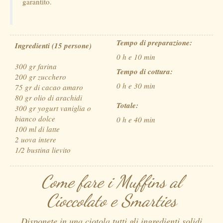
garantito.
Tempo di preparazione:
Ingredienti (15 persone)
0 h e 10 min
300 gr farina
Tempo di cottura:
200 gr zucchero
0 h e 30 min
75 gr di cacao amaro
80 gr olio di arachidi
Totale:
300 gr yogurt vaniglia o
bianco dolce
0 h e 40 min
100 ml di latte
2 uova intere
1/2 bustina lievito
Come fare i Muffins al
Cioccolato e Smarties
Disponete in una ciotola tutti gli ingredienti solidi