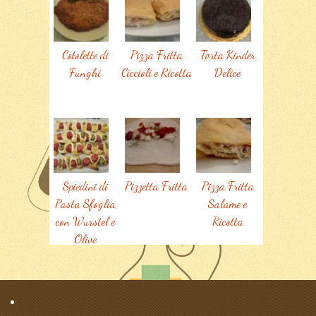
Cotolette di
Pizza Fritta
Torta Kinder
Funghi
Ciccioli e Ricotta
Delice
Spiedini di
Pizzetta Fritta
Pizza Fritta
Pasta Sfoglia
Salame e
con Wurstel e
Ricotta
Olive