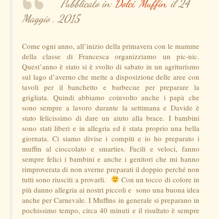
Pubblicato in:
Dolci,
Muffin,
il 24
Maggio , 2015
Come ogni anno, all’inizio della primavera con le mamme
della classe di Francesca organizziamo un pic-nic.
Quest’anno è stato si è svolto di sabato in un agriturismo
sul lago d’averno che mette a disposizione delle aree con
tavoli per il banchetto e barbecue per preparare la
grigliata. Quindi abbiamo coinvolto anche i papà che
sono sempre a lavoro durante la settimana e Davide è
stato felicissimo di dare un aiuto alla brace. I bambini
sono stati liberi e in allegria ed è stata proprio una bella
giornata. Ci siamo divise i compiti e io ho preparato i
muffin al cioccolato e smarties. Facili e veloci, fanno
sempre felici i bambini e anche i genitori che mi hanno
rimproverata di non averne preparati il doppio perché non
tutti sono riusciti a provarli.
Con un tocco di colore in
più danno allegria ai nostri piccoli e sono una buona idea
anche per Carnevale. I Muffins in generale si preparano in
pochissimo tempo, circa 40 minuti e il risultato è sempre