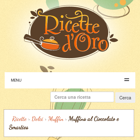
MENU
Ricerca
per:
Ricette
>
Dolci
>
Muffin
>
Muffins al Cioccolato e
Smarties