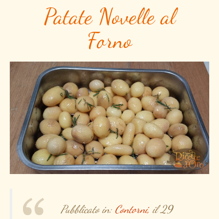
Patate Novelle al
Forno
Pubblicato in:
Contorni,
il 29