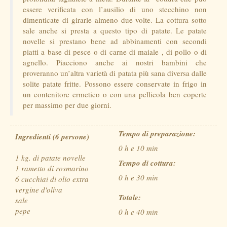
essere verificata con l’ausilio di uno stecchino non
dimenticate di girarle almeno due volte. La cottura sotto
sale anche si presta a questo tipo di patate. Le patate
novelle si prestano bene ad abbinamenti con secondi
piatti a base di pesce o di carne di maiale , di pollo o di
agnello. Piacciono anche ai nostri bambini che
proveranno un’altra varietà di patata più sana diversa dalle
solite patate fritte. Possono essere conservate in frigo in
un contenitore ermetico o con una pellicola ben coperte
per massimo per due giorni.
Tempo di preparazione:
Ingredienti (6 persone)
0 h e 10 min
1 kg. di patate novelle
Tempo di cottura:
1 rametto di rosmarino
0 h e 30 min
6 cucchiai di olio extra
vergine d'oliva
Totale:
sale
pepe
0 h e 40 min