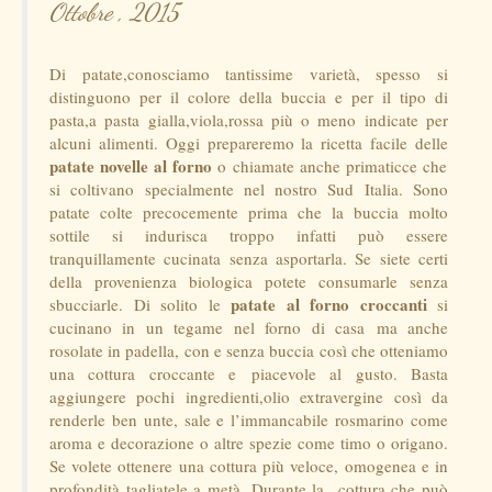
Ottobre , 2015
Di patate,conosciamo tantissime varietà, spesso si
distinguono per il colore della buccia e per il tipo di
pasta,a pasta gialla,viola,rossa più o meno indicate per
alcuni alimenti. Oggi prepareremo la ricetta facile delle
patate novelle al forno
o chiamate anche primaticce che
si coltivano specialmente nel nostro Sud Italia. Sono
patate colte precocemente prima che la buccia molto
sottile si indurisca troppo infatti può essere
tranquillamente cucinata senza asportarla. Se siete certi
della provenienza biologica potete consumarle senza
patate al forno croccanti
sbucciarle. Di solito le
si
cucinano in un tegame nel forno di casa ma anche
rosolate in padella, con e senza buccia così che otteniamo
una cottura croccante e piacevole al gusto. Basta
aggiungere pochi ingredienti,olio extravergine così da
renderle ben unte, sale e l’immancabile rosmarino come
aroma e decorazione o altre spezie come timo o origano.
Se volete ottenere una cottura più veloce, omogenea e in
profondità tagliatele a metà. Durante la cottura che può