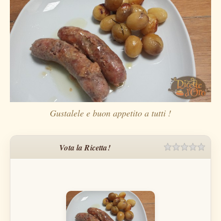
Gustalele e buon appetito a tutti !
Vota la Ricetta!
Rating
1 sta
2 sta
3 sta
4 sta
5 sta