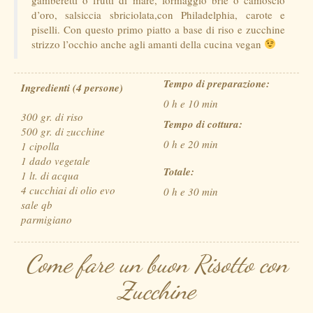
d’oro, salsiccia sbriciolata,con Philadelphia, carote e
piselli. Con questo primo piatto a base di riso e zucchine
strizzo l’occhio anche agli amanti della cucina vegan
Tempo di preparazione:
Ingredienti (4 persone)
0 h e 10 min
300 gr. di riso
Tempo di cottura:
500 gr. di zucchine
0 h e 20 min
1 cipolla
1 dado vegetale
Totale:
1 lt. di acqua
4 cucchiai di olio evo
0 h e 30 min
sale qb
parmigiano
Come fare un buon Risotto con
Zucchine