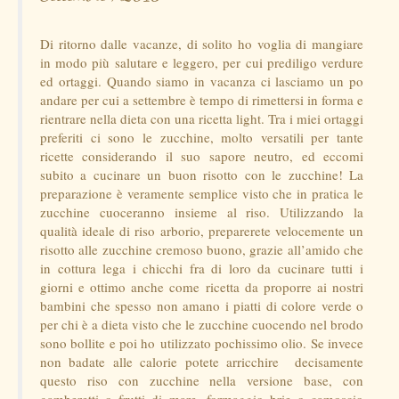
Di ritorno dalle vacanze, di solito ho voglia di mangiare
in modo più salutare e leggero, per cui prediligo verdure
ed ortaggi. Quando siamo in vacanza ci lasciamo un po
andare per cui a settembre è tempo di rimettersi in forma e
rientrare nella dieta con una ricetta light. Tra i miei ortaggi
preferiti ci sono le zucchine, molto versatili per tante
ricette considerando il suo sapore neutro, ed eccomi
subito a cucinare un buon risotto con le zucchine! La
preparazione è veramente semplice visto che in pratica le
zucchine cuoceranno insieme al riso. Utilizzando la
qualità ideale di riso arborio, preparerete velocemente un
risotto alle zucchine cremoso buono, grazie all’amido che
in cottura lega i chicchi fra di loro da cucinare tutti i
giorni e ottimo anche come ricetta da proporre ai nostri
bambini che spesso non amano i piatti di colore verde o
per chi è a dieta visto che le zucchine cuocendo nel brodo
sono bollite e poi ho utilizzato pochissimo olio. Se invece
non badate alle calorie potete arricchire decisamente
questo riso con zucchine nella versione base, con
gamberetti o frutti di mare, formaggio brie o camoscio