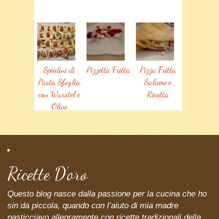
Spiedini di
Pizzetta Fritta
Pizza Fritta
Pasta Sfoglia
Salame e
con Wurstel e
Ricotta
Olive
Ricette D’oro
Questo blog nasce dalla passione per la cucina che ho
sin da piccola, quando con l’aiuto di mia madre
pasticciavo allegramente con ricette tradizionali della