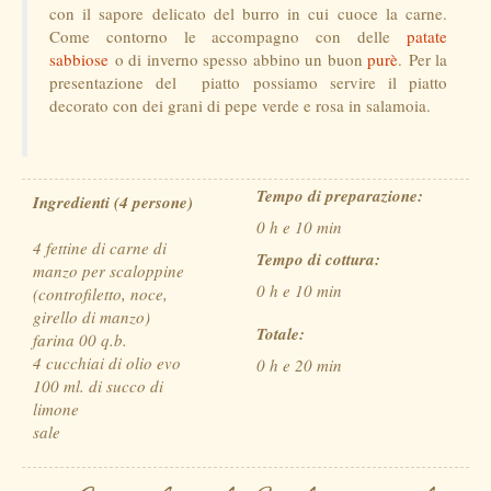
con il sapore delicato del burro in cui cuoce la carne.
Come contorno le accompagno con delle
patate
sabbiose
o di inverno spesso abbino un buon
purè
. Per la
presentazione del piatto possiamo servire il piatto
decorato con dei grani di pepe verde e rosa in salamoia.
Tempo di preparazione:
Ingredienti (4 persone)
0 h e 10 min
4 fettine di carne di
Tempo di cottura:
manzo per scaloppine
0 h e 10 min
(controfiletto, noce,
girello di manzo)
Totale:
farina 00 q.b.
4 cucchiai di olio evo
0 h e 20 min
100 ml. di succo di
limone
sale