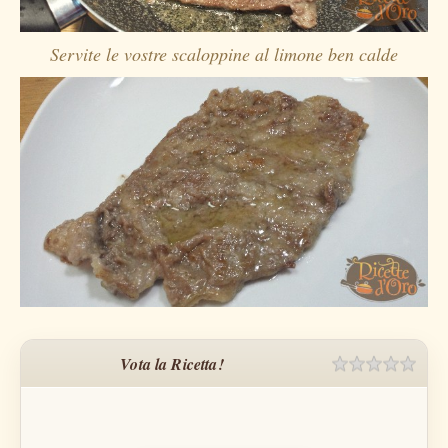
Servite le vostre scaloppine al limone ben calde
Vota la Ricetta!
Rating
1 sta
2 sta
3 sta
4 sta
5 sta