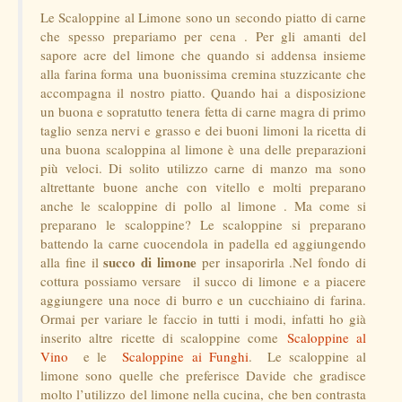
Le Scaloppine al Limone sono un secondo piatto di carne
che spesso prepariamo per cena . Per gli amanti del
sapore acre del limone che quando si addensa insieme
alla farina forma una buonissima cremina stuzzicante che
accompagna il nostro piatto. Quando hai a disposizione
un buona e sopratutto tenera fetta di carne magra di primo
taglio senza nervi e grasso e dei buoni limoni la ricetta di
una buona scaloppina al limone è una delle preparazioni
più veloci. Di solito utilizzo carne di manzo ma sono
altrettante buone anche con vitello e molti preparano
anche le scaloppine di pollo al limone . Ma come si
preparano le scaloppine? Le scaloppine si preparano
battendo la carne cuocendola in padella ed aggiungendo
succo di limone
alla fine il
per insaporirla .Nel fondo di
cottura possiamo versare il succo di limone e a piacere
aggiungere una noce di burro e un cucchiaino di farina.
Ormai per variare le faccio in tutti i modi, infatti ho già
inserito altre ricette di scaloppine come
Scaloppine al
Vino
e le
Scaloppine ai Funghi
. Le scaloppine al
limone sono quelle che preferisce Davide che gradisce
molto l’utilizzo del limone nella cucina, che ben contrasta