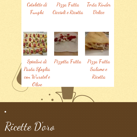
Cotolette di
Pizza Fritta
Torta Kinder
Funghi
Ciccioli e Ricotta
Delice
Spiedini di
Pizzetta Fritta
Pizza Fritta
Pasta Sfoglia
Salame e
con Wurstel e
Ricotta
Olive
Ricette D’oro