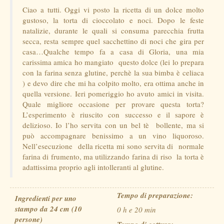
Ciao a tutti. Oggi vi posto la ricetta di un dolce molto
gustoso, la torta di cioccolato e noci. Dopo le feste
natalizie, durante le quali si consuma parecchia frutta
secca, resta sempre quel sacchettino di noci che gira per
casa…Qualche tempo fa a casa di Gloria, una mia
carissima amica ho mangiato questo dolce (lei lo prepara
con la farina senza glutine, perchè la sua bimba è celiaca
) e devo dire che mi ha colpito molto, era ottima anche in
quella versione. Ieri pomeriggio ho avuto amici in visita.
Quale migliore occasione per provare questa torta?
L’esperimento è riuscito con successo e il sapore è
delizioso. Io l’ho servita con un bel tè bollente, ma si
può accompagnare benissimo a un vino liquoroso.
Nell’esecuzione della ricetta mi sono servita di normale
farina di frumento, ma utilizzando farina di riso la torta è
adattissima proprio agli intolleranti al glutine.
Tempo di preparazione:
Ingredienti per uno
stampo da 24 cm (10
0 h e 20 min
persone)