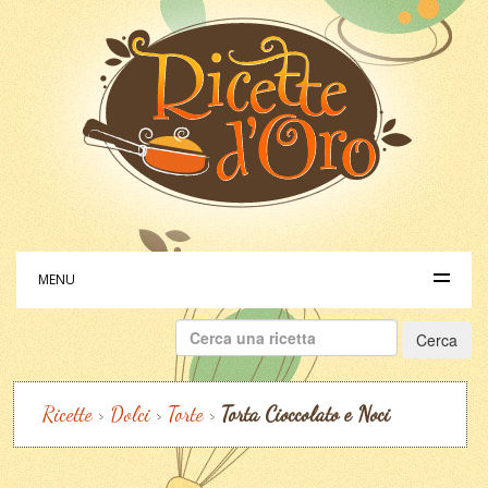
MENU
Ricerca
per:
Ricette
>
Dolci
>
Torte
>
Torta Cioccolato e Noci