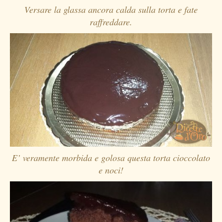
Versare la glassa ancora calda sulla torta e fate
raffreddare.
E’ veramente morbida e golosa questa torta cioccolato
e noci!