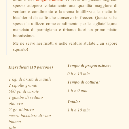
spesso adopero volutamente una quantità maggiore di
verdure e condimento e la crema inutilizzata la metto in
bicchierini da caffè che conservo in freezer. Questa salsa
spesso la utilizzo come condimento per le tagliatelle,una
manciata di parmigiano e tiriamo fuori un primo piatto
buonissimo.
Me ne servo nei risotti o nelle verdure stufate…un sapore
squisito!
Tempo di preparazione:
Ingredienti (10 persone)
0 h e 10 min
1 kg. di arista di maiale
Tempo di cottura:
2 cipolle grandi
1 h e 0 min
500 gr. di carote
1 gambo di sedano
Totale:
olio evo
5' gr. di burro
1 h e 10 min
mezzo bicchiere di vino
bianco
sale