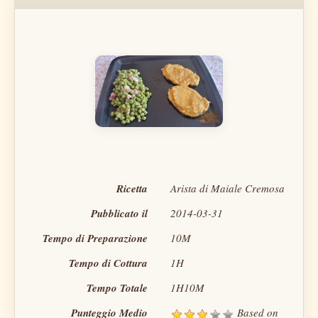
Rating
1 sta
2 sta
3 sta
4 sta
5 sta
Ricetta
Arista di Maiale Cremosa
Pubblicato il
2014-03-31
Tempo di Preparazione
10M
Tempo di Cottura
1H
Tempo Totale
1H10M
Punteggio Medio
Based on