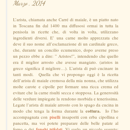
Marzo , 2014
L’arista, chiamata anche Carré di maiale, è un piatto nato
in Toscana fin dal 1400 ma diffusosi ormai in tutta la
penisola in ricette che, di volta in volta, utilizzano
ingredienti diversi. E’ una carne molto apprezzata che
deve il suo nome all’esclamazione di un cardinale greco,
che, durante un concilio ecumenico, dopo averne preso
un pezzo ebbe a dire: ” Aristos!”, intendendo che quello
era il miglior arrosto che avesse mangiato. (aristos in
greco significa il migliore…). L’arista di può cucinare in
tanti modi. Quella che vi propongo oggi è la ricetta
dell’arista di maiale cremosa della mia nonna, che utilizza
molte carote e cipolle per formare una ricca crema ed
evitare che la carne risulti secca e stopposa. La generosità
delle verdure impiegate la rendono morbida e tenerissima.
Legate l’arista di maiale arrosto con lo spago da cucina in
cottura.
modo che tenga la forma durante la
Io l’ho
accompagnata con
piselli
insaporiti con erba cipollina e
pancetta, ma voi potete preparare delle belle patate al
forno o dei
funghi trifolati
. Vi svelo un piccolo segreto: