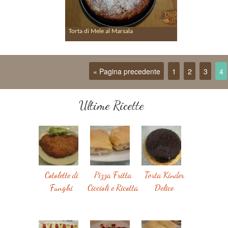
Torta di Mele al Marsala
« Pagina precedente
1
2
3
4
Ultime Ricette
Cotolette di
Pizza Fritta
Torta Kinder
Funghi
Ciccioli e Ricotta
Delice