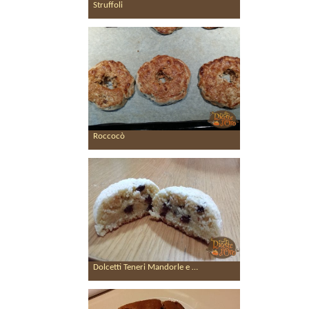
Struffoli
Roccocò
Dolcetti Teneri Mandorle e …