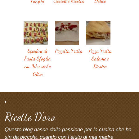
Funghi
Ciccioli e Ricotta
Delice
Spiedini di
Pizzetta Fritta
Pizza Fritta
Pasta Sfoglia
Salame e
con Wurstel e
Ricotta
Olive
Ricette D’oro
Questo blog nasce dalla passione per la cucina che ho
sin da piccola, quando con l’aiuto di mia madre